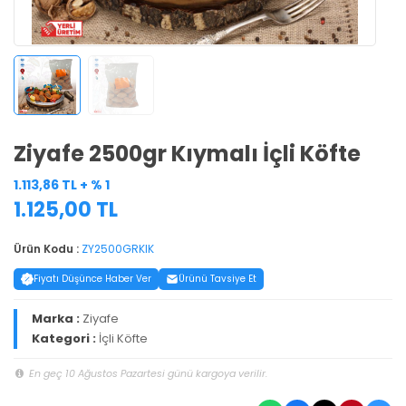
Ziyafe 2500gr Kıymalı İçli Köfte
1.113,86 TL + % 1
1.125,00 TL
Ürün Kodu :
ZY2500GRKIK
Fiyatı Düşünce Haber Ver
Ürünü Tavsiye Et
Marka :
Ziyafe
Kategori :
İçli Köfte
En geç 10 Ağustos Pazartesi günü kargoya verilir.