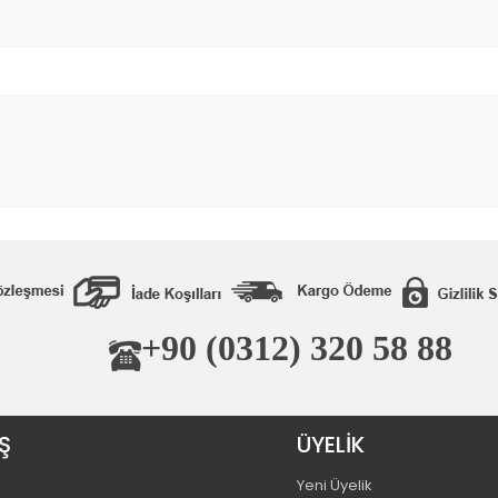
+90 (0312) 320 58 88
Ş
ÜYELİK
Yeni Üyelik