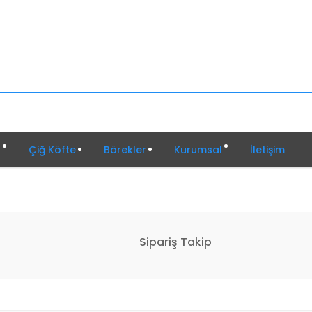
r
Çiğ Köfte
Börekler
Kurumsal
İletişim
Sipariş Takip